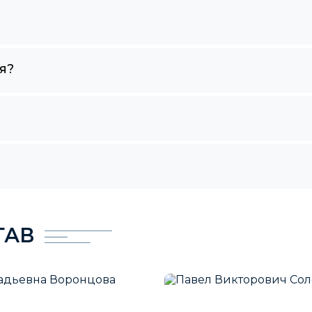
я?
ТАВ