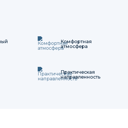
ный
Комфортная
атмосфера
Практическая
направленность