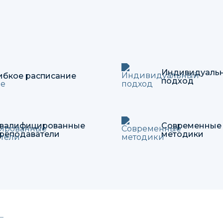
Индивидуаль
ибкое расписание
подход
валифицированные
Современные
реподаватели
методики