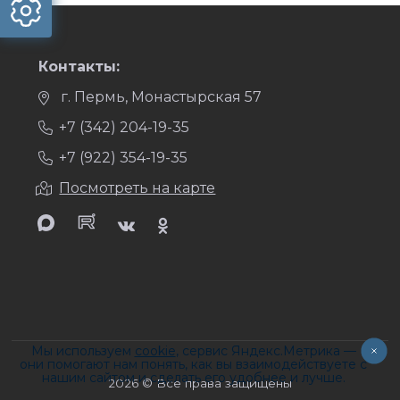
Контакты:
г. Пермь, Монастырская 57
+7 (342) 204-19-35
+7 (922) 354-19-35
Посмотреть на карте
Мы используем
cookie
, сервис Яндекс.Метрика —
они помогают нам понять, как вы взаимодействуете с
нашим сайтом и сделать его удобнее и лучше.
2026 © Все права защищены